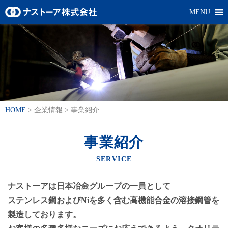
MENU
HOME
>
企業情報
>
事業紹介
事業紹介
SERVICE
ナストーアは日本冶金グループの一員として
ステンレス鋼およびNiを多く含む高機能合金の溶接鋼管を
製造しております。