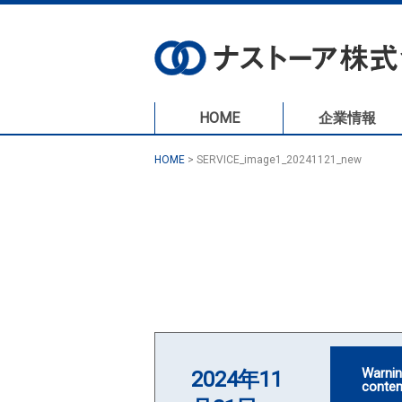
HOME
企業情報
HOME
>
SERVICE_image1_20241121_new
Warni
2024年11
conten