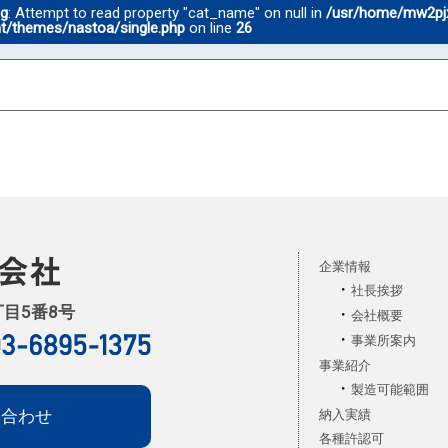
ng
: Attempt to read property "cat_name" on null in
/usr/home/mw2pj
t/themes/nastoa/single.php
on line
26
企業情報
社長挨拶
丁目5番8号
会社概要
事業所案内
事業紹介
製造可能範囲
い合わせ
納入実績
各種許認可