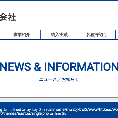
事業紹介
納入実績
各種許認可
NEWS & INFORMATIO
ニュース／お知らせ
ng
: Undefined array key 0 in
/usr/home/mw2pjxbwl2/www/htdocs/wp
t/themes/nastoa/single.php
on line
26