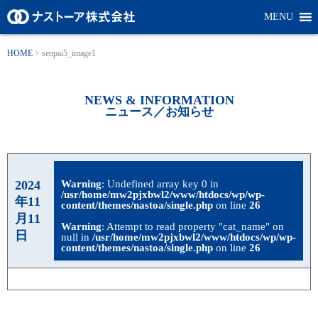
MENU
HOME
>
senpai5_image1
NEWS & INFORMATION
ニュース／お知らせ
2024
Warning
: Undefined array key 0 in
/usr/home/mw2pjxbwl2/www/htdocs/wp/wp-
年11
content/themes/nastoa/single.php
on line
26
月11
Warning
: Attempt to read property "cat_name" on
日
null in
/usr/home/mw2pjxbwl2/www/htdocs/wp/wp-
content/themes/nastoa/single.php
on line
26