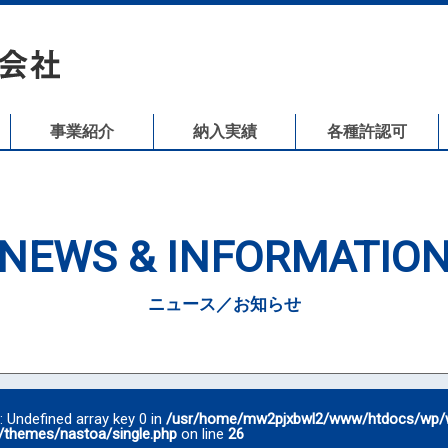
事業紹介
納入実績
各種許認可
NEWS & INFORMATIO
ニュース／お知らせ
g
: Undefined array key 0 in
/usr/home/mw2pjxbwl2/www/htdocs/wp/
/themes/nastoa/single.php
on line
26