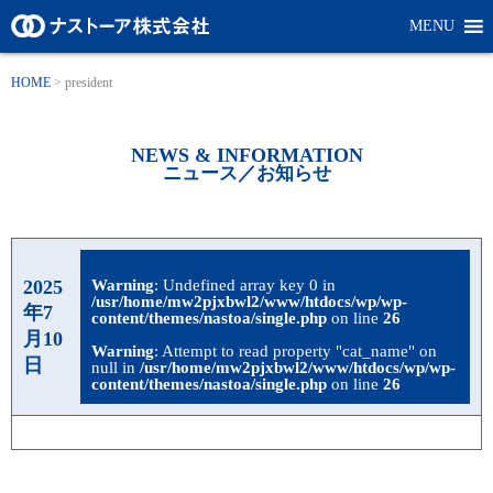
MENU
HOME
>
president
NEWS & INFORMATION
ニュース／お知らせ
2025
Warning
: Undefined array key 0 in
/usr/home/mw2pjxbwl2/www/htdocs/wp/wp-
年7
content/themes/nastoa/single.php
on line
26
月10
Warning
: Attempt to read property "cat_name" on
日
null in
/usr/home/mw2pjxbwl2/www/htdocs/wp/wp-
content/themes/nastoa/single.php
on line
26