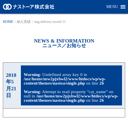
MENU
HOME
>
納入実績
>
img-delivery-record-11
NEWS & INFORMATION
ニュース／お知らせ
2018
Warning
: Undefined array key 0 in
/usr/home/mw2pjxbwl2/www/htdocs/wp/wp-
年5
content/themes/nastoa/single.php
on line
26
月21
Warning
: Attempt to read property "cat_name" on
日
null in
/usr/home/mw2pjxbwl2/www/htdocs/wp/wp-
content/themes/nastoa/single.php
on line
26