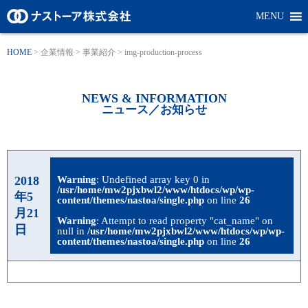
MENU
HOME
>
企業情報
>
事業紹介
>
img-production-process
NEWS & INFORMATION
ニュース／お知らせ
2018
Warning
: Undefined array key 0 in
/usr/home/mw2pjxbwl2/www/htdocs/wp/wp-
年5
content/themes/nastoa/single.php
on line
26
月21
Warning
: Attempt to read property "cat_name" on
日
null in
/usr/home/mw2pjxbwl2/www/htdocs/wp/wp-
content/themes/nastoa/single.php
on line
26