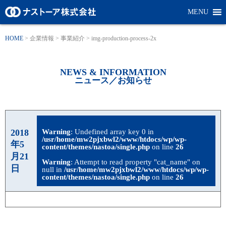
MENU
HOME
>
企業情報
>
事業紹介
>
img-production-process-2x
NEWS & INFORMATION
ニュース／お知らせ
2018
Warning
: Undefined array key 0 in
/usr/home/mw2pjxbwl2/www/htdocs/wp/wp-
年5
content/themes/nastoa/single.php
on line
26
月21
Warning
: Attempt to read property "cat_name" on
日
null in
/usr/home/mw2pjxbwl2/www/htdocs/wp/wp-
content/themes/nastoa/single.php
on line
26