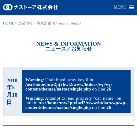
MENU
HOME
>
企業情報
>
事業所案内
>
img-building-3
NEWS & INFORMATION
ニュース／お知らせ
2018
Warning
: Undefined array key 0 in
/usr/home/mw2pjxbwl2/www/htdocs/wp/wp-
年5
content/themes/nastoa/single.php
on line
26
月18
Warning
: Attempt to read property "cat_name" on
日
null in
/usr/home/mw2pjxbwl2/www/htdocs/wp/wp-
content/themes/nastoa/single.php
on line
26