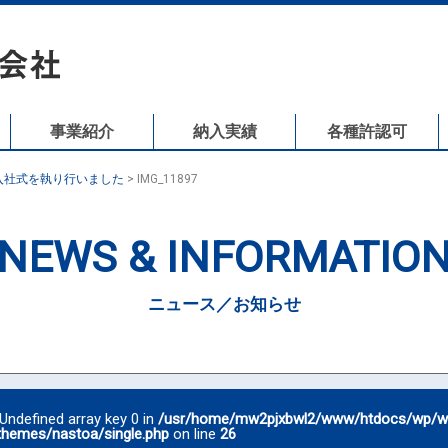
事業紹介
納入実績
各種許認可
員入社式を執り行いました
>
IMG_11897
NEWS & INFORMATIO
ニュース／お知らせ
 Undefined array key 0 in
/usr/home/mw2pjxbwl2/www/htdocs/wp/w
themes/nastoa/single.php
on line
26