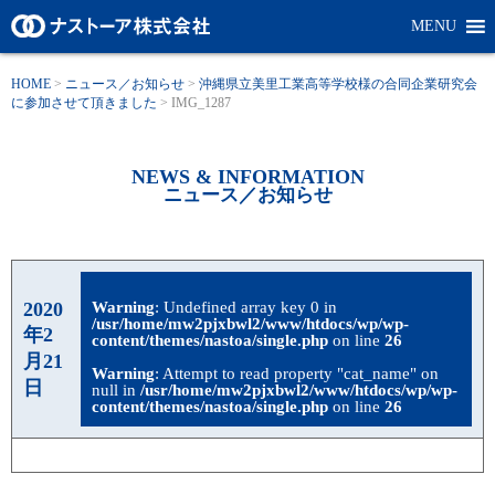
MENU
HOME
>
ニュース／お知らせ
>
沖縄県立美里工業高等学校様の合同企業研究会
に参加させて頂きました
>
IMG_1287
NEWS & INFORMATION
ニュース／お知らせ
2020
Warning
: Undefined array key 0 in
/usr/home/mw2pjxbwl2/www/htdocs/wp/wp-
年2
content/themes/nastoa/single.php
on line
26
月21
Warning
: Attempt to read property "cat_name" on
日
null in
/usr/home/mw2pjxbwl2/www/htdocs/wp/wp-
content/themes/nastoa/single.php
on line
26