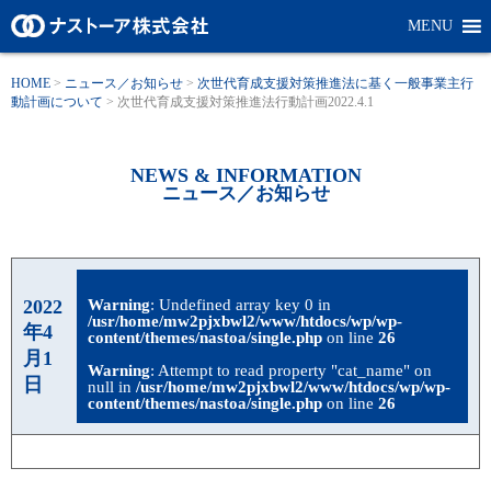
MENU
HOME
>
ニュース／お知らせ
>
次世代育成支援対策推進法に基く一般事業主行
動計画について
>
次世代育成支援対策推進法行動計画2022.4.1
NEWS & INFORMATION
ニュース／お知らせ
2022
Warning
: Undefined array key 0 in
/usr/home/mw2pjxbwl2/www/htdocs/wp/wp-
年4
content/themes/nastoa/single.php
on line
26
月1
Warning
: Attempt to read property "cat_name" on
日
null in
/usr/home/mw2pjxbwl2/www/htdocs/wp/wp-
content/themes/nastoa/single.php
on line
26