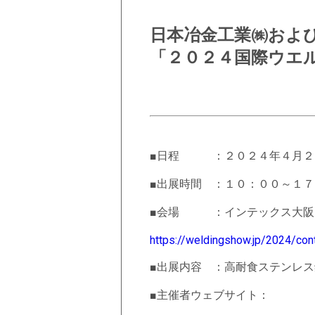
日本冶金工業㈱お
「２０２４国際ウエ
■日程 ：２０２４年４月２４日
■出展時間 ：１０：００～１７
■会場 ：インテックス大阪 
https://weldingshow.jp/2024/co
■出展内容 ：高耐食ステンレス
■主催者ウェブサイト：