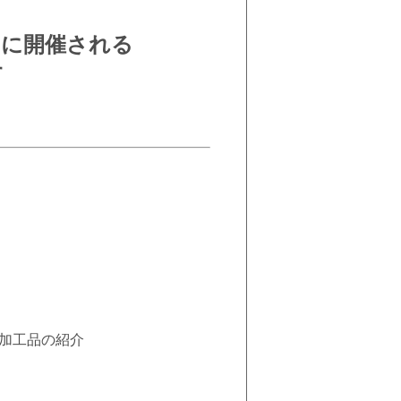
年４月に開催される
す
）
接加工品の紹介