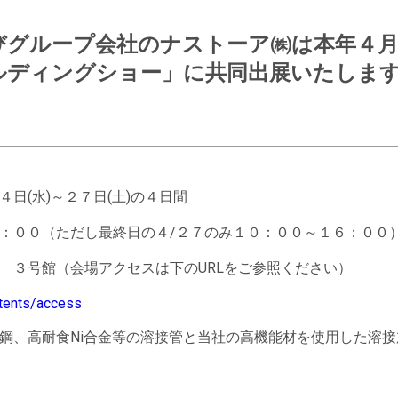
よびグループ会社のナストーア㈱は本
ルディングショー」に共同出展いたしま
(水)～２７日(土)の４日間
：００（ただし最終日の４/２７のみ１０：００～１６：００
３号館（会場アクセスは下のURLをご参照ください）
ntents/access
鋼、高耐食Ni合金等の溶接管と当社の高機能材を使用した溶