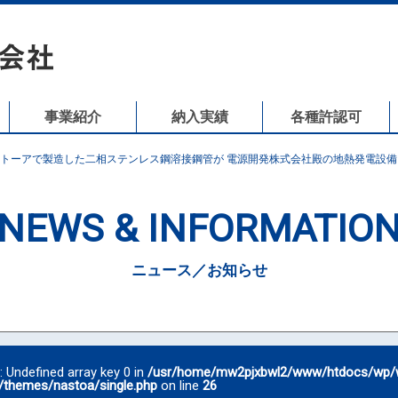
事業紹介
納入実績
各種許認可
トーアで製造した二相ステンレス鋼溶接鋼管が 電源開発株式会社殿の地熱発電設
NEWS & INFORMATIO
ニュース／お知らせ
g
: Undefined array key 0 in
/usr/home/mw2pjxbwl2/www/htdocs/wp/
/themes/nastoa/single.php
on line
26