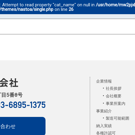
g
: Attempt to read property "cat_name" on null in
/usr/home/mw2pjx
/themes/nastoa/single.php
on line
26
企業情報
社長挨拶
丁目5番8号
会社概要
事業所案内
事業紹介
製造可能範囲
い合わせ
納入実績
各種許認可