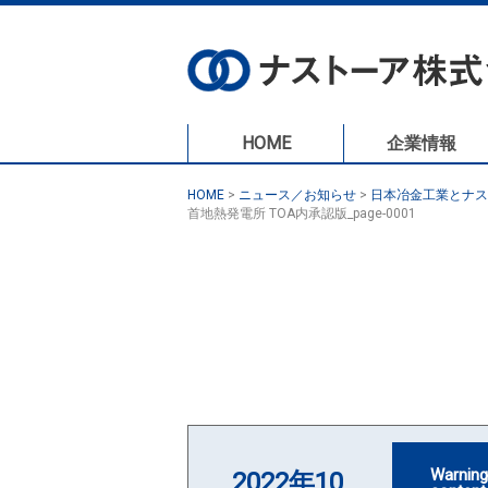
HOME
企業情報
HOME
>
ニュース／お知らせ
>
日本冶金工業とナス
首地熱発電所 TOA内承認版_page-0001
Warnin
2022年10