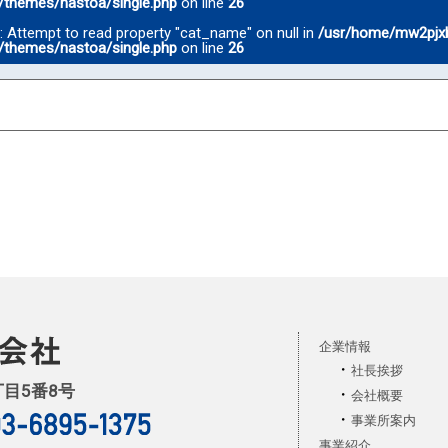
/themes/nastoa/single.php
on line
26
g
: Attempt to read property "cat_name" on null in
/usr/home/mw2pjx
/themes/nastoa/single.php
on line
26
企業情報
社長挨拶
丁目5番8号
会社概要
事業所案内
事業紹介