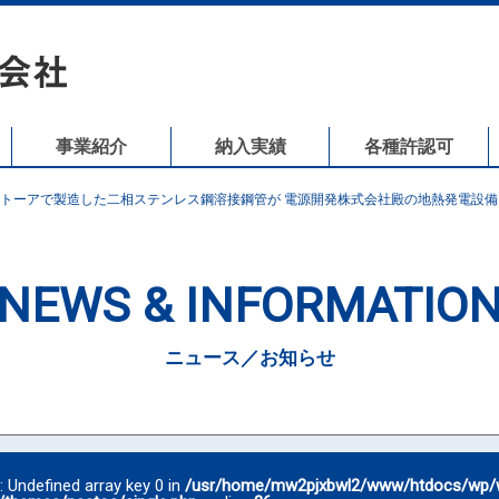
事業紹介
納入実績
各種許認可
トーアで製造した二相ステンレス鋼溶接鋼管が 電源開発株式会社殿の地熱発電設
NEWS & INFORMATIO
ニュース／お知らせ
g
: Undefined array key 0 in
/usr/home/mw2pjxbwl2/www/htdocs/wp/