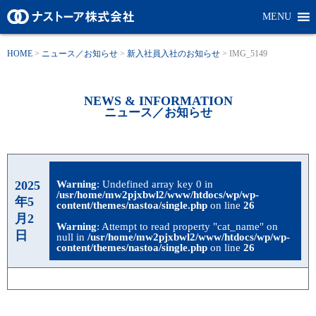
MENU
HOME
>
ニュース／お知らせ
>
新入社員入社のお知らせ
>
IMG_5149
NEWS & INFORMATION
ニュース／お知らせ
2025
Warning
: Undefined array key 0 in
/usr/home/mw2pjxbwl2/www/htdocs/wp/wp-
年5
content/themes/nastoa/single.php
on line
26
月2
Warning
: Attempt to read property "cat_name" on
日
null in
/usr/home/mw2pjxbwl2/www/htdocs/wp/wp-
content/themes/nastoa/single.php
on line
26