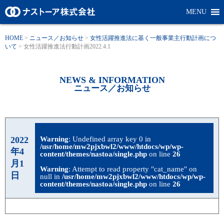
MENU
HOME
>
ニュース／お知らせ
>
女性活躍推進法に基く一般事業主行動計画につ
いて
>
女性活躍推進法行動計画2022.4.1
NEWS & INFORMATION
ニュース／お知らせ
2022
Warning
: Undefined array key 0 in
/usr/home/mw2pjxbwl2/www/htdocs/wp/wp-
年4
content/themes/nastoa/single.php
on line
26
月1
Warning
: Attempt to read property "cat_name" on
日
null in
/usr/home/mw2pjxbwl2/www/htdocs/wp/wp-
content/themes/nastoa/single.php
on line
26