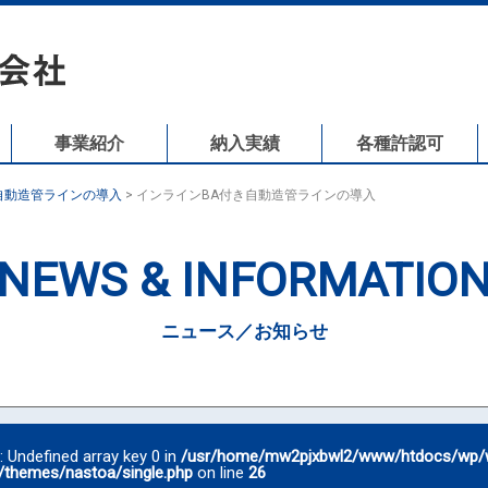
事業紹介
納入実績
各種許認可
自動造管ラインの導入
>
インラインBA付き自動造管ラインの導入
NEWS & INFORMATIO
ニュース／お知らせ
g
: Undefined array key 0 in
/usr/home/mw2pjxbwl2/www/htdocs/wp/
/themes/nastoa/single.php
on line
26