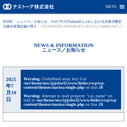
MENU
HOME
>
ニュース／お知らせ
>
NAS TOA(Thailand)Co.,Ltd.における自家消費型
太陽光発電設備の導入
>
1752104152505-4f41834f-0e12-4f23-97c2-3fa40eb76e57_1
NEWS & INFORMATION
ニュース／お知らせ
2025
Warning
: Undefined array key 0 in
/usr/home/mw2pjxbwl2/www/htdocs/wp/wp-
年7
content/themes/nastoa/single.php
on line
26
月10
Warning
: Attempt to read property "cat_name" on
日
null in
/usr/home/mw2pjxbwl2/www/htdocs/wp/wp-
content/themes/nastoa/single.php
on line
26