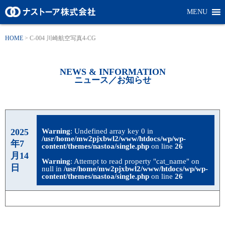
MENU
HOME
>
C-004 川崎航空写真4-CG
NEWS & INFORMATION
ニュース／お知らせ
2025
Warning
: Undefined array key 0 in
/usr/home/mw2pjxbwl2/www/htdocs/wp/wp-
年7
content/themes/nastoa/single.php
on line
26
月14
Warning
: Attempt to read property "cat_name" on
日
null in
/usr/home/mw2pjxbwl2/www/htdocs/wp/wp-
content/themes/nastoa/single.php
on line
26