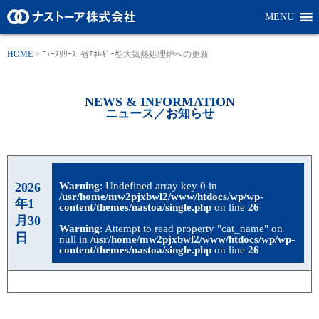
MENU
HOME
>
ﾆｭｰｽﾘﾘｰｽ_省ｴﾈﾙｷﾞｰ型大気熱処理炉への更新
NEWS & INFORMATION
ニュース／お知らせ
2026
Warning
: Undefined array key 0 in
/usr/home/mw2pjxbwl2/www/htdocs/wp/wp-
年1
content/themes/nastoa/single.php
on line
26
月30
Warning
: Attempt to read property "cat_name" on
日
null in
/usr/home/mw2pjxbwl2/www/htdocs/wp/wp-
content/themes/nastoa/single.php
on line
26